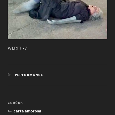
WERFT 77
KATEGORIEN
PERFORMANCE
Beitragsnavigation
Vorheriger
ZURÜCK
Beitrag
carta amorosa