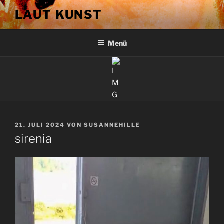
Zum
LAUT KUNST
Inhalt
springen
Menü
VERÖFFENTLICHT
21. JULI 2024
VON
SUSANNEHILLE
AM
sirenia