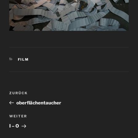
KATEGORIEN
FILM
Beitragsnavigation
Vorheriger
ZURÜCK
Beitrag
oberflächentaucher
Nächster
WEITER
Beitrag
I – O