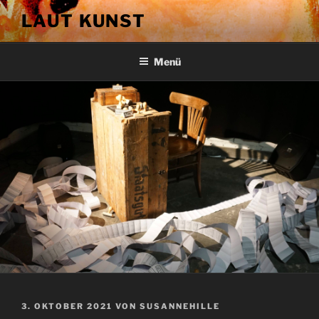
Zum
LAUT KUNST
Inhalt
springen
Menü
VERÖFFENTLICHT
3. OKTOBER 2021
VON
SUSANNEHILLE
AM